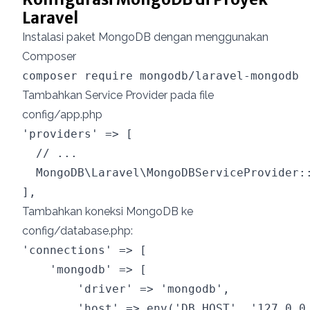
Laravel
Instalasi paket MongoDB dengan menggunakan
Composer
Tambahkan Service Provider pada file
config/app.php
'providers' => [

  // ...

  MongoDB\Laravel\MongoDBServiceProvider::
Tambahkan koneksi MongoDB ke
config/database.php:
'connections' => [

    'mongodb' => [

        'driver' => 'mongodb',

        'host' => env('DB_HOST', '127.0.0.