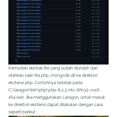
Kemudian ekstrak file yang sudah diunduh dan
silahkan salin file php_mongodb.dll ke direktori
ekstensi php. Contohnya terletak pada
C:\laragon\bin\php\php-8.2.3-nts-Win32-vs16-
x64\ext. Jika menggunakan Laragon, untuk masuk
ke direktori ekstensi dapat dilakukan dengan cara
seperti berikut :