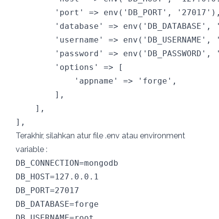
        'port' => env('DB_PORT', '27017'),
        'database' => env('DB_DATABASE', '
        'username' => env('DB_USERNAME', '
        'password' => env('DB_PASSWORD', '
        'options' => [

            'appname' => 'forge',

        ],

    ],

Terakhir, silahkan atur file .env atau environment
variable :
DB_CONNECTION=mongodb

DB_HOST=127.0.0.1

DB_PORT=27017

DB_DATABASE=forge

DB_USERNAME=root
