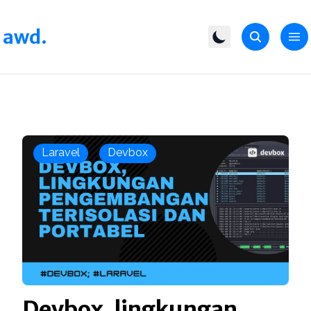
awd.
Laravel
Devbox
Devbox, lingkungan