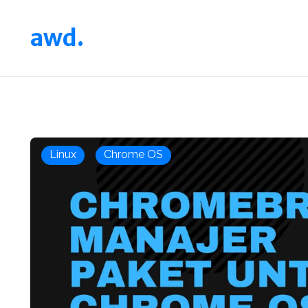
awd.
Linux
Chrome OS